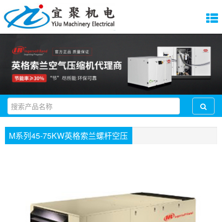
M系列45-75KW英格索兰螺杆空压
机