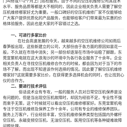
门叫修或1~2个月上门巡检服务。由于不同的空压机维修公司其技术
水平、服务品质等都是大不相同的，因此企业相关负责人需要了解空
压机维修哪家好尤为重要。一般口碑好的空压机维修厂家不仅能够给
广大客户提供优质化的产品服务，也能够给客户们带来最为实惠的价
格体验服务，因此也是大家的不容错过之选。
一、可进行多家比价
在社会高速发展的今天，越来越多的空压机维修公司如雨后
春笋般出现，这些新建立的公司，大部份由于各方面的原因如昙花一
般，不久就在市场中消失；另一部份却逐渐在市场中站稳了脚跟，东
莞宜聚机电就在这大浪淘沙的环境中为各行各业服务了十余年。企业
相关负责人在寻找空压机维修合作方的时候，都会因为对于当下的市
场不了解，而出现不知道该作何选择的情况。因此要了解空压机维修
哪家好?这就需要多家比价，在获得更多选择机会的同时，也让找到心
仪的合作方。
二、要进行技术评估
俗话说术业有专攻，一般的服务人员对日常空压机保养是没
有问题的，但是当出现空压机故障时，却因为经验不足，专业性不强
而束手无策，这个时候就可以看出空压机维修哪家好。东莞宜聚机电
专注于空压机维修及保养工作十余年，公司有专业的维修保养团队，
服务上万客户，行业经验丰富，空压机维修保养类型包括国内外螺杆
空压机、永磁变频空压机、无油空压机、医用空压机等各种疑难故障
问题处理。